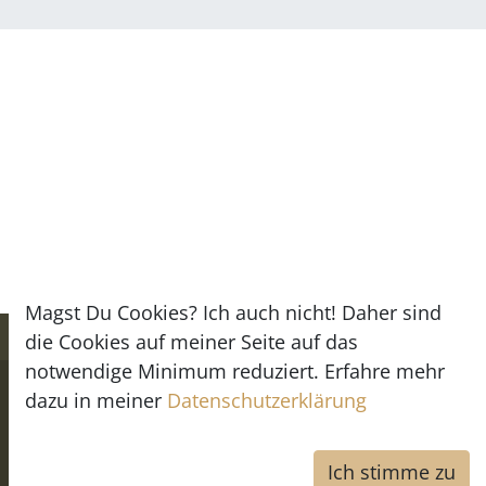
Magst Du Cookies? Ich auch nicht! Daher sind
die Cookies auf meiner Seite auf das
notwendige Minimum reduziert. Erfahre mehr
Copyright © Mara Schmidt -
Impressum
-
dazu in meiner
Datenschutzerklärung
Datenschutz
Powered by
Flashtec
- We make IT better ;)
Ich stimme zu