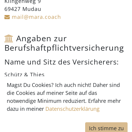
Klingenweg 9
69427 Mudau
mail@mara.coach
Angaben zur
Berufshaftpflichtversicherung
Name und Sitz des Versicherers:
Schütz & Thies
Hinter den Fuhren 56
Magst Du Cookies? Ich auch nicht! Daher sind
28790 Schwanewede
die Cookies auf meiner Seite auf das
notwendige Minimum reduziert. Erfahre mehr
Geltungsraum der Versicherung:
dazu in meiner
Datenschutzerklärung
Deutschland
Ich stimme zu